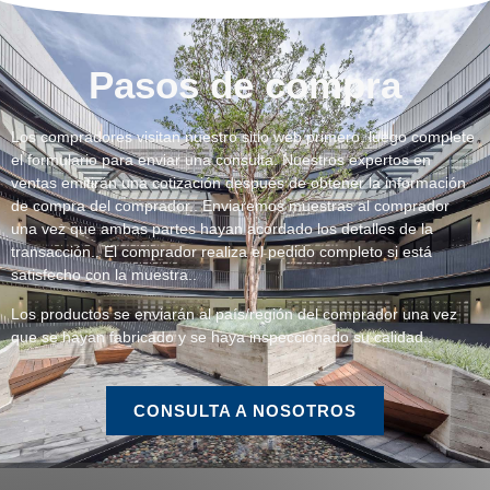
Pasos de compra
Los compradores visitan nuestro sitio web primero, luego complete
el formulario para enviar una consulta. Nuestros expertos en
ventas emitirán una cotización después de obtener la información
de compra del comprador.. Enviaremos muestras al comprador
una vez que ambas partes hayan acordado los detalles de la
transacción.. El comprador realiza el pedido completo si está
satisfecho con la muestra..
Los productos se enviarán al país/región del comprador una vez
que se hayan fabricado y se haya inspeccionado su calidad..
CONSULTA A NOSOTROS