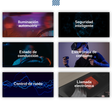
Comentarios de
Iluminación
Electrodomésticos
Seguridad
automotriz
vibración
inteligentes
inteligente
Estado de
Electrónica de
Actitud del
Piloto automático
conducción
consumo
vehículo
Llamada
Control de ruido
Sistema AVAS
Alarma anti-robo
electrónica