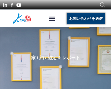
お問い合わせを送信
家
/
約
/ 認定 & レポート