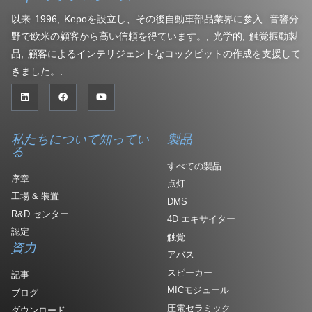
以来 1996, Kepoを設立し、その後自動車部品業界に参入. 音響分
野で欧米の顧客から高い信頼を得ています。, 光学的, 触覚振動製
品, 顧客によるインテリジェントなコックピットの作成を支援して
きました。.
私たちについて知ってい
製品
る
すべての製品
序章
点灯
工場 & 装置
DMS
R&D センター
4D エキサイター
認定
触覚
資力
アバス
スピーカー
記事
MICモジュール
ブログ
圧電セラミック
ダウンロード