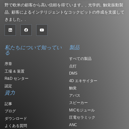
野で欧米の顧客から高い信頼を得ています。, 光学的, 触覚振動製
品, 顧客によるインテリジェントなコックピットの作成を支援して
きました。.
私たちについて知ってい
製品
る
すべての製品
序章
点灯
工場 & 装置
DMS
R&D センター
4D エキサイター
認定
触覚
資力
アバス
スピーカー
記事
MICモジュール
ブログ
圧電セラミック
ダウンロード
ANC
よくある質問