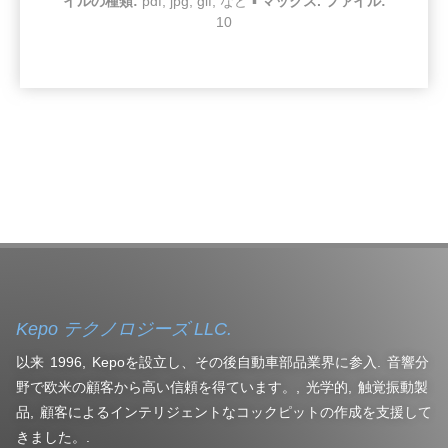
イルの種類:
pdf, jpg, gif, など ▪
マックス. ファイル:
10
Kepo テクノロジーズ LLC.
以来 1996, Kepoを設立し、その後自動車部品業界に参入. 音響分
野で欧米の顧客から高い信頼を得ています。, 光学的, 触覚振動製
品, 顧客によるインテリジェントなコックピットの作成を支援して
きました。.