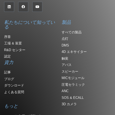
私たちについて知ってい
製品
る
すべての製品
序章
点灯
工場 & 装置
DMS
R&D センター
4D エキサイター
認定
触覚
資力
アバス
スピーカー
記事
MICモジュール
ブログ
圧電セラミック
ダウンロード
ANC
よくある質問
SOS & ECALL
3D カメラ
もっと