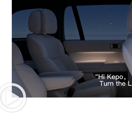
HMIコンポーネントに注目, モジュール, イ
AI・IoT分野の総合サービス
もっと知る