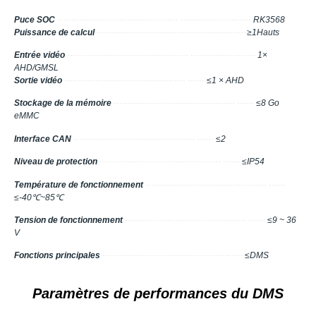
Puce SOC
··········································· ·························
RK3568
Puissance de calcul
········
·········
·········
·········
·········
·········
·
≥1Hauts
Entrée vidéo
··········································· ·······················
1×
AHD/GMSL
Sortie vidéo
··········································· ······
≤1 × AHD
Stockage de la mémoire
··········································· ······
≤8 Go
eMMC
Interface CAN
··········································· ······
≤2
Niveau de protection
··········································· ······
≤IP54
Température de fonctionnement
··········································· ······
≤-40℃~85℃
Tension de fonctionnement
··········································· ······
≤9 ~ 36
V
Fonctions principales
··········································· ······
≤DMS
Paramètres de performances du DMS