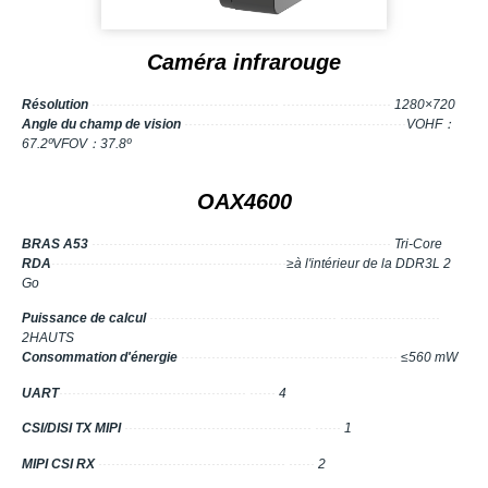
Caméra infrarouge
Résolution
··········································· ·························
1280×720
Angle du champ de vision
·····
·······
·······
·······
·······
·······
·······
····
VOHF：
67.2ºVFOV：37.8º
OAX4600
BRAS A53
··········································· ·························
Tri-Core
RDA
········
·········
·········
·········
·········
·········
·
≥à l'intérieur de la DDR3L 2
Go
Puissance de calcul
··········································· ·······················
2HAUTS
Consommation d'énergie
··········································· ······
≤560 mW
UART
··········································· ······
4
CSI/DISI TX MIPI
··········································· ······
1
MIPI CSI RX
··········································· ······
2