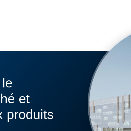
 le
ché et
x produits