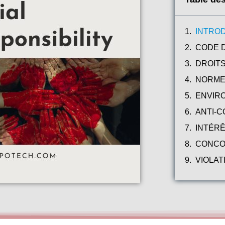
INTRO
CODE 
DROITS
NORME
ENVIR
ANTI-
INTÉR
CONC
VIOLAT