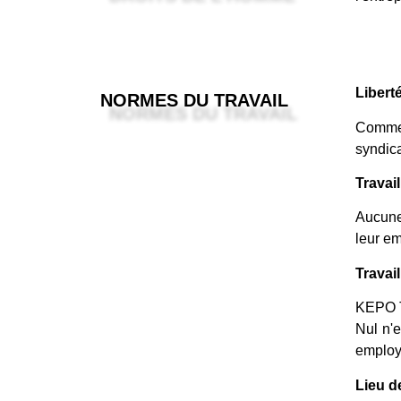
Libert
NORMES DU TRAVAIL
Comme l
syndica
Travail
Aucune 
leur em
Travai
KEPO Te
Nul n'e
employ
Lieu de