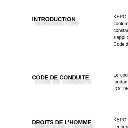
KEPO T
INTRODUCTION
conform
consta
s'appli
Code dé
Le cod
CODE DE CONDUITE
fondam
l’OCDE 
KEPO Te
DROITS DE L'HOMME
l'entre