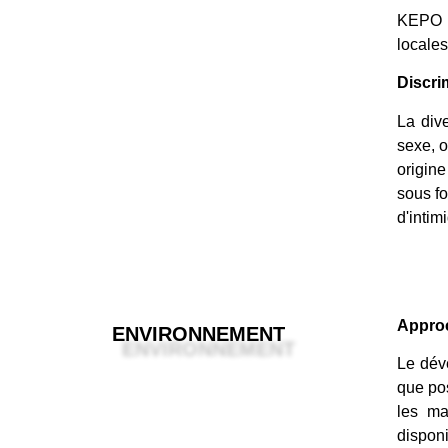
KEPO T
locales
Discri
La dive
sexe, o
origine
sous f
d'intim
Approc
ENVIRONNEMENT
Le dév
que po
les ma
disponi