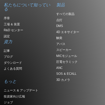
私たちについて知ってい
製品
る
すべての製品
序章
点灯
工場 & 装置
DMS
R&D センター
4D エキサイター
認定
触覚
資力
アバス
スピーカー
記事
MICモジュール
ブログ
圧電セラミック
ダウンロード
ANC
よくある質問
SOS & ECALL
3D カメラ
もっと
ニュース & アップデート
投資家向け広報
ジョブ