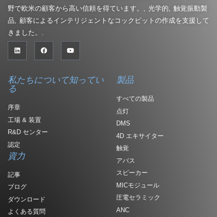
野で欧米の顧客から高い信頼を得ています。, 光学的, 触覚振動製
品, 顧客によるインテリジェントなコックピットの作成を支援して
きました。.
私たちについて知ってい
製品
る
すべての製品
序章
点灯
工場 & 装置
DMS
R&D センター
4D エキサイター
認定
触覚
資力
アバス
スピーカー
記事
MICモジュール
ブログ
圧電セラミック
ダウンロード
ANC
よくある質問