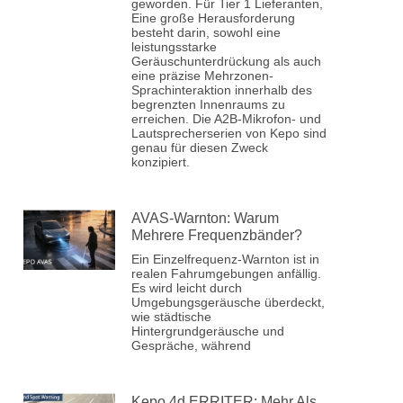
geworden. Für Tier 1 Lieferanten,
Eine große Herausforderung
besteht darin, sowohl eine
leistungsstarke
Geräuschunterdrückung als auch
eine präzise Mehrzonen-
Sprachinteraktion innerhalb des
begrenzten Innenraums zu
erreichen. Die A2B-Mikrofon- und
Lautsprecherserien von Kepo sind
genau für diesen Zweck
konzipiert.
AVAS-Warnton: Warum
Mehrere Frequenzbänder?
Ein Einzelfrequenz-Warnton ist in
realen Fahrumgebungen anfällig.
Es wird leicht durch
Umgebungsgeräusche überdeckt,
wie städtische
Hintergrundgeräusche und
Gespräche, während
Kepo 4d ERRITER: Mehr Als