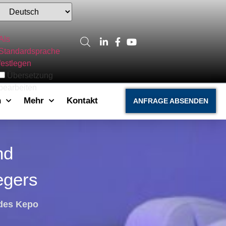
Als
Standardsprache
festlegen
Übersetzung
bearbeiten
n
Mehr
Kontakt
ANFRAGE ABSENDEN
nd
egers
des Kepo