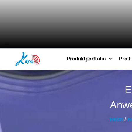
Produktportfolio
Prod
E
Anwe
Heim
/
Ar