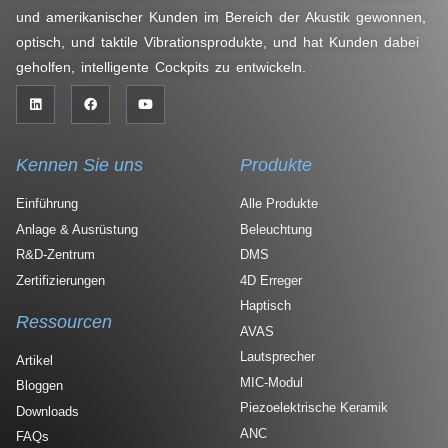
und amerikanischer Kunden im Bereich der Akustik gewonnen,
optisch, und taktile Vibrationsprodukte, und hat Kunden dabei
geholfen, intelligente Cockpits zu entwickeln.
Kennen Sie uns
Produkte
Einführung
Alle Produkte
Anlage & Ausrüstung
Beleuchtung
R&D-Zentrum
DMS
Zertifizierungen
4D Erreger
Haptisch
Ressourcen
AVAS
Lautsprecher
Artikel
MIC-Modul
Bloggen
Piezoelektrische Keramik
Downloads
ANC
FAQs