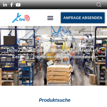
ANFRAGE ABSENDEN
Heim
/
Traditionelle Akustik
/
Piezoelektrische
Keramik
/ Piezoelektrisches Filmelement
Produktsuche