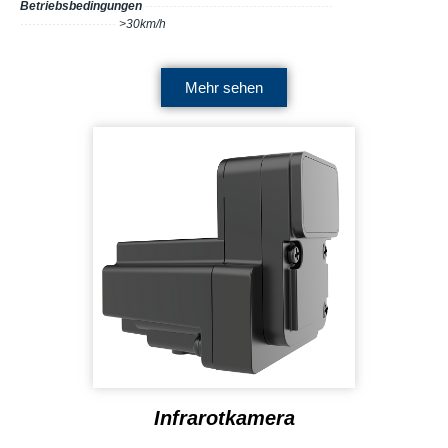
Betriebsbedingungen
···············································
························
>30km/h
Mehr sehen
Infrarotkamera