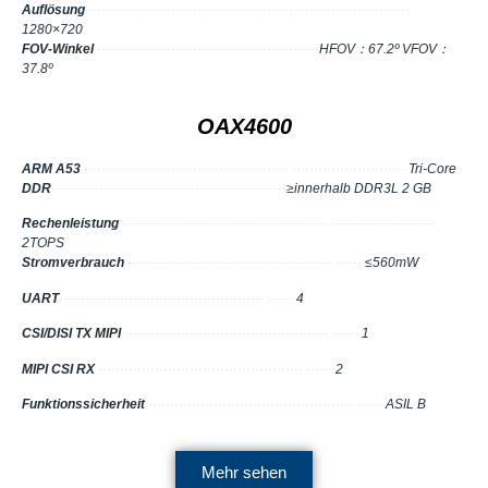
Auflösung
··············································· ··························
1280×720
FOV-Winkel
·····
·······
·······
·······
·······
·······
·······
····
HFOV：67.2º VFOV：
37.8º
OAX4600
ARM A53
··············································· ··························
Tri-Core
DDR
········
·········
·········
·········
·········
·········
·
≥innerhalb DDR3L 2 GB
Rechenleistung
··············································· ························
2TOPS
Stromverbrauch
··············································· ······
≤560mW
UART
··············································· ······
4
CSI/DISI TX MIPI
··············································· ······
1
MIPI CSI RX
··············································· ······
2
Funktionssicherheit
··············································· ······
ASIL B
Mehr sehen