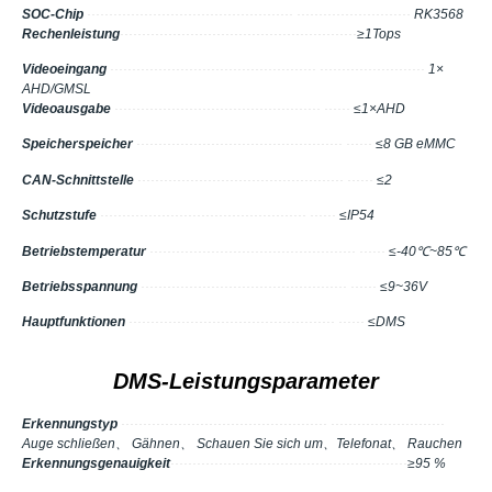
SOC-Chip
··············································· ··························
RK3568
Rechenleistung
········
·········
·········
·········
·········
·········
·
≥1Tops
Videoeingang
··············································· ························
1×
AHD/GMSL
Videoausgabe
··············································· ······
≤1×AHD
Speicherspeicher
··············································· ······
≤8 GB eMMC
CAN-Schnittstelle
··············································· ······
≤2
Schutzstufe
··············································· ······
≤IP54
Betriebstemperatur
··············································· ······
≤-40℃~85℃
Betriebsspannung
··············································· ······
≤9~36V
Hauptfunktionen
··············································· ······
≤DMS
DMS-Leistungsparameter
Erkennungstyp
··············································· ··························
Auge schließen、 Gähnen、 Schauen Sie sich um、Telefonat、 Rauchen
Erkennungsgenauigkeit
········
·········
·········
·········
·········
·········
·
≥95 %