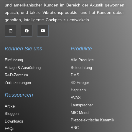
und amerikanischer Kunden im Bereich der Akustik gewonnen,
optisch, und taktile Vibrationsprodukte, und hat Kunden dabei
geholfen, intelligente Cockpits zu entwickeln.
Kennen Sie uns
Produkte
Einführung
Alle Produkte
Anlage & Ausrüstung
Beleuchtung
R&D-Zentrum
DMS
Zertifizierungen
4D Erreger
Haptisch
Ressourcen
AVAS
Lautsprecher
Artikel
MIC-Modul
Bloggen
Piezoelektrische Keramik
Downloads
ANC
FAQs