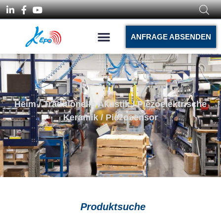
ANFRAGE ABSENDEN
Heim
/
Traditionelle Akustik
/
Piezoelektrische
Keramik
/ Piezosensor
Produktsuche