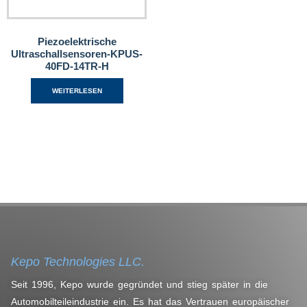
Piezoelektrische
Ultraschallsensoren-KPUS-
40FD-14TR-H
WEITERLESEN
Kepo Technologies LLC.
Seit 1996, Kepo wurde gegründet und stieg später in die
Automobilteileindustrie ein. Es hat das Vertrauen europäischer