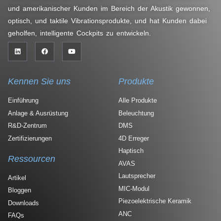
und amerikanischer Kunden im Bereich der Akustik gewonnen,
optisch, und taktile Vibrationsprodukte, und hat Kunden dabei
geholfen, intelligente Cockpits zu entwickeln.
Kennen Sie uns
Produkte
Einführung
Alle Produkte
Anlage & Ausrüstung
Beleuchtung
R&D-Zentrum
DMS
Zertifizierungen
4D Erreger
Haptisch
Ressourcen
AVAS
Lautsprecher
Artikel
MIC-Modul
Bloggen
Piezoelektrische Keramik
Downloads
ANC
FAQs