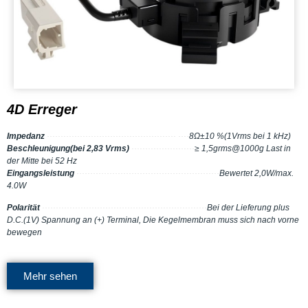
4D Erreger
Impedanz
··············································· ····
8Ω±10 %(1Vrms bei 1 kHz)
Beschleunigung(bei 2,83 Vrms)
·······················
≥ 1,5grms@1000g Last in
der Mitte bei 52 Hz
Eingangsleistung
·····················
········
········
········
·······
Bewertet 2,0W/max.
4.0W
Polarität
·········································
········
········
···
Bei der Lieferung plus
D.C.(1V) Spannung an (+) Terminal, Die Kegelmembran muss sich nach vorne
bewegen
Mehr sehen