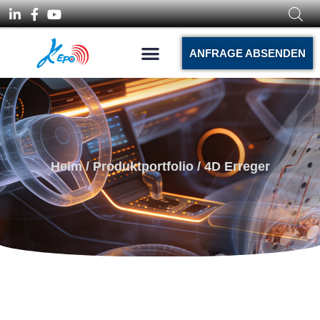
ANFRAGE ABSENDEN
Heim
/
Produktportfolio
/ 4D Erreger