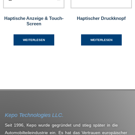
Haptische Anzeige & Touch-
Haptischer Druckknopf
Screen
WEITERLESEN
WEITERLESEN
Kepo Technologies LLC.
Seit 1996, Kepo wurde gegründet und stieg später in die
Automobilteileindustrie ein. Es hat das Vertrauen europäischer