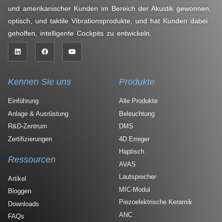
und amerikanischer Kunden im Bereich der Akustik gewonnen,
optisch, und taktile Vibrationsprodukte, und hat Kunden dabei
geholfen, intelligente Cockpits zu entwickeln.
Kennen Sie uns
Produkte
Einführung
Alle Produkte
Anlage & Ausrüstung
Beleuchtung
R&D-Zentrum
DMS
Zertifizierungen
4D Erreger
Haptisch
Ressourcen
AVAS
Lautsprecher
Artikel
MIC-Modul
Bloggen
Piezoelektrische Keramik
Downloads
ANC
FAQs