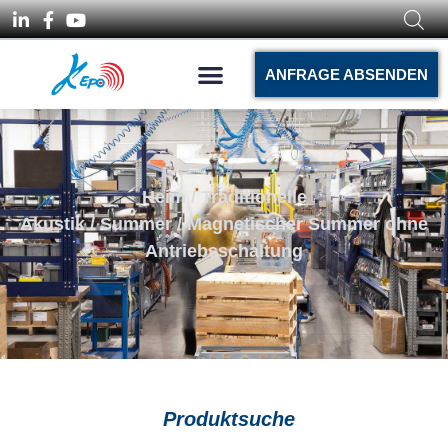
ANFRAGE ABSENDEN
Heim
/
Traditionelle
Akustik
/
Summer
/ Magnetischer Summer ohne
Antriebsschaltung
Produktsuche