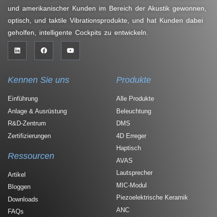
und amerikanischer Kunden im Bereich der Akustik gewonnen,
optisch, und taktile Vibrationsprodukte, und hat Kunden dabei
geholfen, intelligente Cockpits zu entwickeln.
Kennen Sie uns
Produkte
Einführung
Alle Produkte
Anlage & Ausrüstung
Beleuchtung
R&D-Zentrum
DMS
Zertifizierungen
4D Erreger
Haptisch
Ressourcen
AVAS
Lautsprecher
Artikel
MIC-Modul
Bloggen
Piezoelektrische Keramik
Downloads
ANC
FAQs